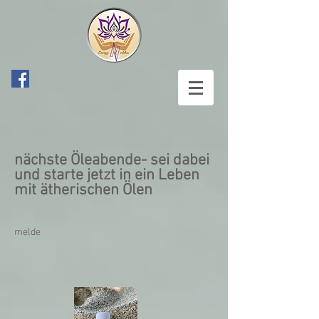
nächste Öleabende- sei dabei
und starte jetzt in ein Leben
mit ätherischen Ölen
melde