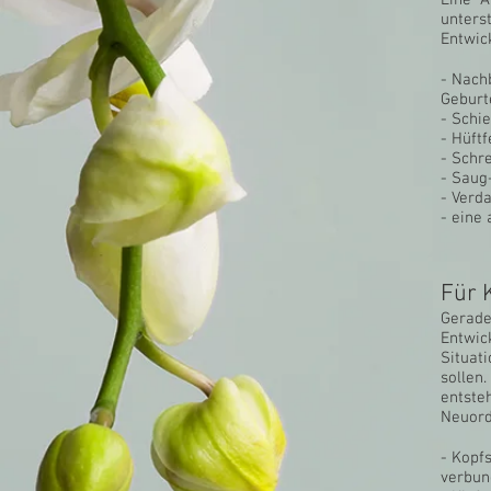
Eine A
unters
Entwic
- Nac
Geburt
- Schi
- Hüft
- Schr
- Saug
- Verd
- eine
Für 
Gerade
Entwic
Situat
sollen
entste
Neuord
- Kopf
verbun