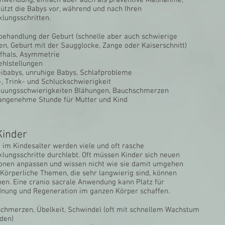
nwendung, einfach aber auch als präventive Maßnahme,
tützt die Babys vor, während und nach Ihren
klungsschritten.
hbehandlung der Geburt (schnelle aber auch schwierige
en, Geburt mit der Saugglocke, Zange oder Kaiserschnitt)
efhals, Asymmetrie
fehlstellungen
eibabys, unruhige Babys, Schlafprobleme
-, Trink- und Schluckschwierigkeit
auungsschwierigkeiten Blähungen, Bauchschmerzen​
 angenehme Stunde für Mutter und Kind
Kinder
 im Kindesalter werden viele und oft rasche
klungsschritte durchlebt. Oft müssen Kinder sich neuen
ionen anpassen und wissen nicht wie sie damit umgehen
. Körperliche Themen, die sehr langwierig sind, können
hen. Eine cranio sacrale Anwendung kann Platz für
nung und Regeneration im ganzen Körper schaffen.
schmerzen, Übelkeit, Schwindel (oft mit schnellem Wachstum
den)