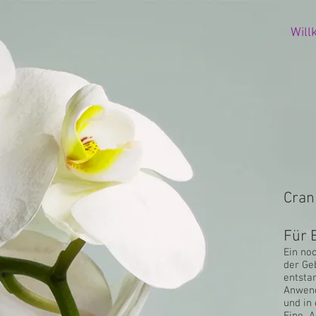
Wil
Cran
Für 
Ein no
der Ge
entsta
Anwend
und in